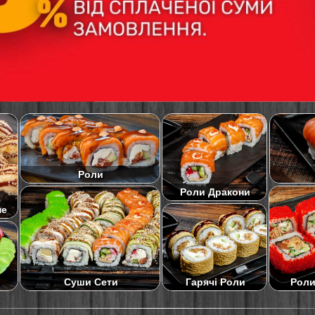
Роли
Роли Дракони
не
Суши Сети
Роли
Гарячі Роли