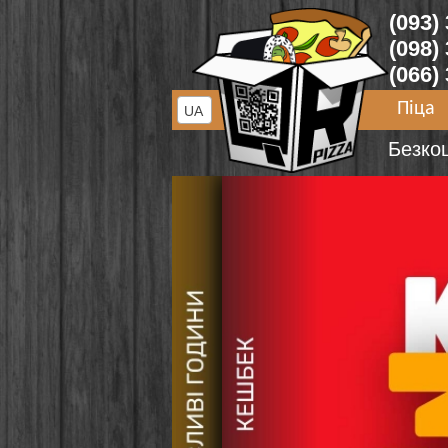
(093)
(098)
(066)
Піца
UA
Безко