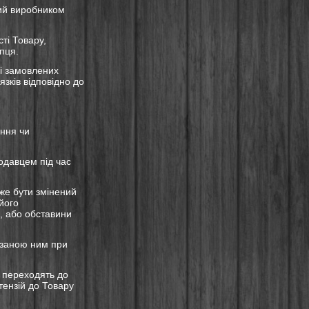
ний виробником
сті Товару,
пця.
і замовлених
зків відповідно до
ння чи
одавцем під час
оже бути змінений
його
, або обставини
азаною ним при
и переходять до
тензій до Товару