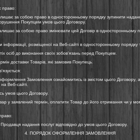
є право:
алишає за собою право в односторонньому порядку зупинити надан
порушення Покупцем умов цього Договору.
залишає за собою право змінювати цей Договір в односторонньому 
ни інформації, розміщеної на Веб-сайті в односторонньому порядку т
етіх осіб до виконання своїх зобов'язань перед Покупцем.
ермін доставки Товарів, які замовив Покупець.
в'язується:
 оформлення Замовлення ознайомитись із змістом цього Договору, 
 на Веб-сайті.
сь умов цього Договору.
вар у заявлений термін, оплатити Товар до його отримання чи у мо
право:
д Продавця надання послуг відповідно до умов цього Договору.
4. ПОРЯДОК ОФОРМЛЕННЯ ЗАМОВЛЕННЯ