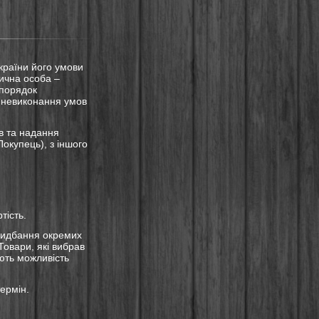
України його умови
зична особа –
 порядок
а невиконання умов
в та надання
окупець), з іншого
тість.
ридбання окремих
Товари, які вибрав
ють можливість
ермін.