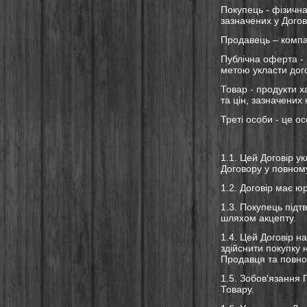
Покупець - фізичн
зазначених у Догов
Продавець – компан
Публічна оферта - 
метою укласти дого
Товар - продукти х
та цін, зазначених
Треті особи - це 
1.1. Цей Договір 
Договору у повном
1.2. Договір має юр
1.3. Покупець підт
шляхом акцепту.
1.4. Цей Договір 
здійснити покупку
Продавця та повно
1.5. Зобов'язання
Товару.