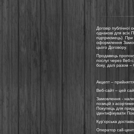
Договір публічної 
однакові для всіх 
підприємець). При
оформлення Замовл
цього Договору.
Продавець пропону
послуг через Веб-с
боку, далі разом –
Акцепт – прийняття
Веб-сайт – цей сай
Замовлення - нал
позицій з асортиме
Покупець для прид
ідентифікувати Пок
Кур'єрська доставк
Оператор call-цен