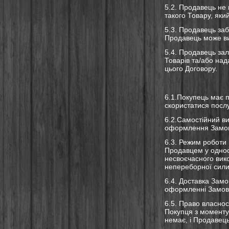
5.2. Продавець не 
такого Товару, як
5.3. Продавець заб
Продавець може ви
5.4. Продавець за
Товарів та/або над
цього Договору.
6.1.Покупець має 
скористатися послу
6.2.Самостійний ви
оформлення Замо
6.3. Режим роботи 
Продавцем у однос
несвоєчасного вик
непереборної сили
6.4. Доставка Зам
оформленні Замов
6.5. Право власнос
Покупця з моменту
немає, і Продавец