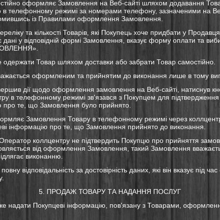
остійно оформляє Замовлення на Веб-сайті шляхом додавання Това
в телефонному режимі за номерами телефону, зазначеними на Веб
омившись із Правилами оформлення Замовлення.
переліку та кількості Товарів, які Покупець хоче придбати у Продавця
 дані у відповідній формі Замовлення, вказує форму оплати та виб
ОВЛЕННЯ».
е одержати Товар шляхом доставки або забрати Товар самостійно.
важається оформленим та прийнятим до виконання лише в тому вип
авершив дії щодо оформлення замовлення на Веб-сайті, натиснув кн
ру в телефонному режимі зв'язався з Покупцем для підтвердження
 про те, що Замовлення було прийнято.
формляє Замовлення Товару в телефонному режимі через коллцент
еві інформацію про те, що Замовлення прийнято до виконання.
що Оператор коллцентру не підтвердить Покупцю про прийняття замо
овляється від оформлення Замовлення, такий Замовлення вважаєт
ідлягає виконанню.
 повну відповідальність за достовірність даних, які він вказує під ч
у.
5. ПРОДАЖ ТОВАРУ ТА НАДАННЯ ПОСЛУГ
же надати Покупцеві інформацію, пов'язану з Товарами, оформлен