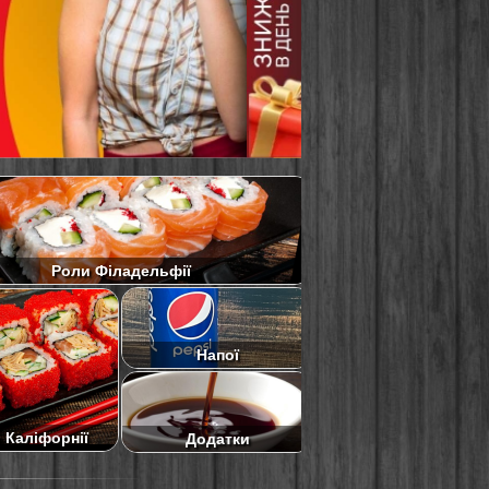
Роли Філадельфії
Напої
 Каліфорнії
Додатки