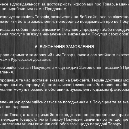
несе відповідальності за достовірність інформації про Товар, нада
ий не виробляється саме Продавцем.
езпечує наявність Товарів, зазначених на Веб-сайті, але за відсутно
ключити його із замовлення, попередньо повідомивши про це Поку
лишає за собою право відмовити Покупцю у продажу та/або передач
ання послуг у зв'язку з неналежним виконанням Покупця своїх обов'я
6. ВИКОНАННЯ ЗАМОВЛЕННЯ
право отримати замовлений ним Товар шляхом самостійного вивезе
гами Кур'єрської доставки.
віз здійснюється Покупцем з місця видачі Замовлення, вказаний Пр
влення.
продавця та час доставки вказано на Веб-сайті. Термін доставки м
торонньому порядку. До неможливості виконання Замовлення або 
онання можуть призвести обставини, зумовлені людським фактором
.
овлення кур'єром здійснюється за погодженням з Покупцем та за вк
лення адресою.
ті на Товар, а також ризик його випадкового пошкодження чи втрат
 передачі Товару. Оплата Товару Покупцем свідчить про те, що пре
ь належним чином виконав свій обов'язок щодо передачі Товару.