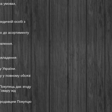
на умовах,
идичній особі з
но до асортименту
овлення.
 укладення
у України.
у у повному обсязі
Покупець дає згоду
овару від
 Продавцем Покупцю