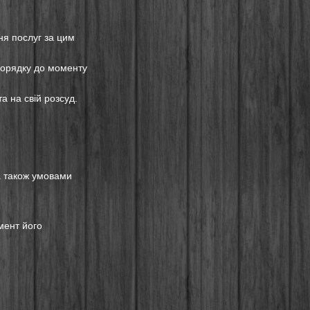
ня послуг за цим
порядку до моменту
а на свій розсуд.
а також умовами
мент його