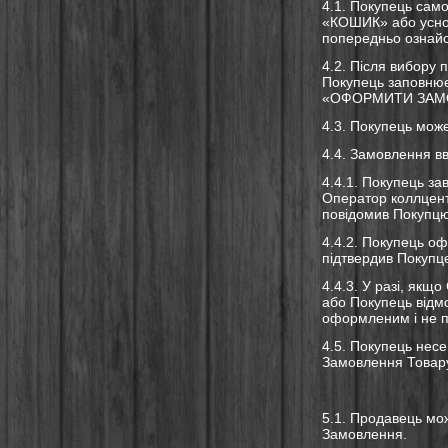
4.1. Покупець сам
«КОШИК» або усно 
попередньо ознай
4.2. Після вибору 
Покупець заповнює
«ОФОРМИТИ ЗАМ
4.3. Покупець мож
4.4. Замовлення в
4.4.1. Покупець з
Оператор коллцент
повідомив Покупцю
4.4.2. Покупець о
підтвердив Покупц
4.4.3. У разі, як
або Покупець відм
оформленим і не п
4.5. Покупець несе
Замовлення Товар
5.1. Продавець мо
Замовлення.