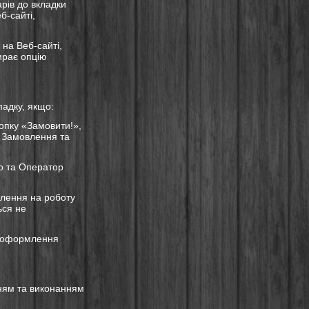
рів до вкладки
-сайті,
 на Веб-сайті,
ирає опцію
адку, якщо:
опку «Замовити!»,
 Замовлення та
р та Оператор
влення на роботу
ься не
ас оформлення
ням та виконанням