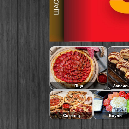
Піца
Запече
Сети піц
Боули