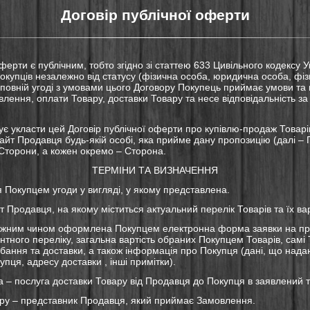
Договір публічної оферти
оферти є публічним, тобто згідно зі статтею 633 Цивільного кодексу 
Покупців незалежно від статусу (фізична особа, юридична особа, фі
 повній угоді з умовами цього Договору Покупець приймає умови та
ення, оплати Товару, доставки Товару та несе відповідальність з
є укласти цей Договір публічної оферти про купівлю-продаж Товарі
айт Продавця будь-якій особі, яка прийме дану пропозицію (далі – П
 Сторони, а кожен окремо – Сторона.
ТЕРМІНИ ТА ВИЗНАЧЕННЯ
 Покупцем угоди у вигляді, у якому представлена.
т Продавця, на якому міститься актуальний перелік Товарів та їх вар
ежним чином оформлена Покупцем електронна форма заявки на п
нтного переліку, загальна вартість обраних Покупцем Товарів, самі 
бання та доставки, а також інформація про Покупця (дані, що нада
упця, адресу доставки , інші примітки).
а – послуга доставки Товару від Продавця до Покупця в заявлений т
тру – представник Продавця, який приймає Замовлення.