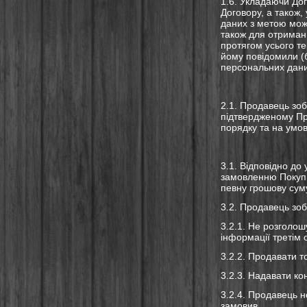
1.6. Укладаючи Дог
Договору, а також,
даних з метою мож
також для отриманн
протягом усього те
йому повідомили (
персональних дани
2.1. Продавець зоб
підтвердженому Пр
порядку та на умо
3.1. Відповідно до
замовленню Покупця
певну грошову сум
3.2. Продавець зоб
3.2.1. Не розголош
інформації третім
3.2.2. Продавати т
3.2.3. Надавати к
3.2.4. Продавець н
замовив.