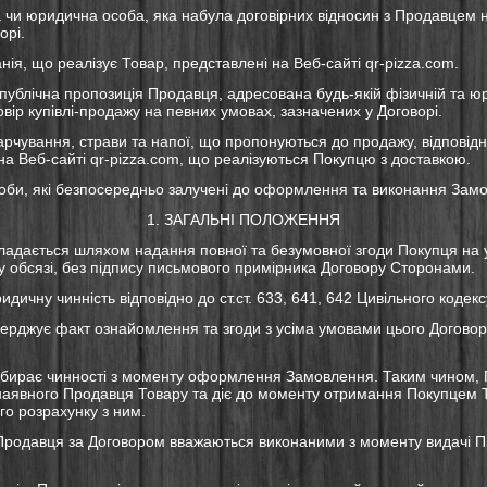
а чи юридична особа, яка набула договірних відносин з Продавцем 
орі.
ія, що реалізує Товар, представлені на Веб-сайті qr-pizza.com.
публічна пропозиція Продавця, адресована будь-якій фізичній та юр
вір купівлі-продажу на певних умовах, зазначених у Договорі.
арчування, страви та напої, що пропонуються до продажу, відповід
 на Веб-сайті qr-pizza.com, що реалізуються Покупцю з доставкою.
особи, які безпосередньо залучені до оформлення та виконання Зам
1. ЗАГАЛЬНІ ПОЛОЖЕННЯ
укладається шляхом надання повної та безумовної згоди Покупця на
у обсязі, без підпису письмового примірника Договору Сторонами.
идичну чинність відповідно до ст.ст. 633, 641, 642 Цивільного кодекс
верджує факт ознайомлення та згоди з усіма умовами цього Договор
набирає чинності з моменту оформлення Замовлення. Таким чином, 
 наявного Продавця Товару та діє до моменту отримання Покупцем Т
го розрахунку з ним.
 Продавця за Договором вважаються виконаними з моменту видачі