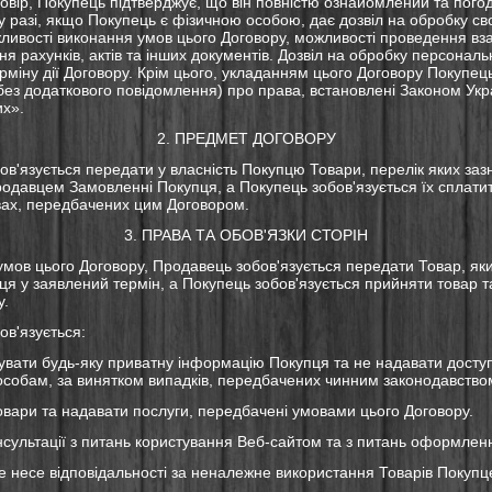
овір, Покупець підтверджує, що він повністю ознайомлений та пого
 у разі, якщо Покупець є фізичною особою, дає дозвіл на обробку с
ливості виконання умов цього Договору, можливості проведення вза
я рахунків, актів та інших документів. Дозвіл на обробку персональ
рміну дії Договору. Крім цього, укладанням цього Договору Покупец
без додаткового повідомлення) про права, встановлені Законом Укр
х».
2. ПРЕДМЕТ ДОГОВОРУ
ов'язується передати у власність Покупцю Товари, перелік яких заз
одавцем Замовленні Покупця, а Покупець зобов'язується їх сплатит
вах, передбачених цим Договором.
3. ПРАВА ТА ОБОВ'ЯЗКИ СТОРІН
 умов цього Договору, Продавець зобов'язується передати Товар, яки
 у заявлений термін, а Покупець зобов'язується прийняти товар та
у.
ов'язується:
увати будь-яку приватну інформацію Покупця та не надавати доступ
 особам, за винятком випадків, передбачених чинним законодавство
овари та надавати послуги, передбачені умовами цього Договору.
онсультації з питань користування Веб-сайтом та з питань оформле
е несе відповідальності за неналежне використання Товарів Покупце