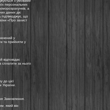
джується з умовами
воїх персональних
єморозрахунків, а
них даних діє
ь підтверджує, що
аїни «Про захист
начений у
и та прийняти у
й відповідає
 сплатити за нього
у до цієї
м України.
ння Замовлення.
м, який він