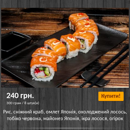
240 грн.
Купити!
300 грам / 8 штук(и)
Рис, сніжний краб, омлет Японія, охолоджений лосось,
тобіко червона, майонез Японія, ікра лосося, огірок