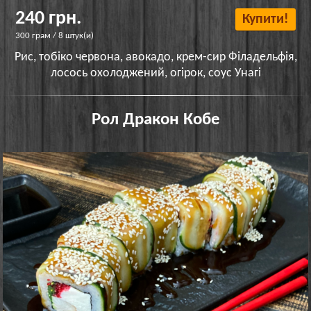
240 грн.
Купити!
300 грам / 8 штук(и)
Рис, тобіко червона, авокадо, крем-сир Філадельфія,
лосось охолоджений, огірок, соус Унагі
Рол Дракон Кобе