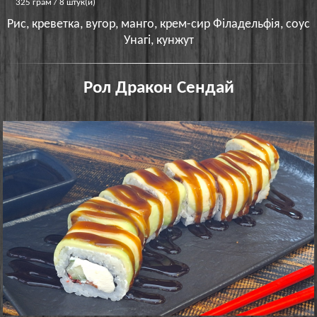
325 грам / 8 штук(и)
Рис, креветка, вугор, манго, крем-сир Філадельфія, соус
Унагі, кунжут
Рол Дракон Сендай