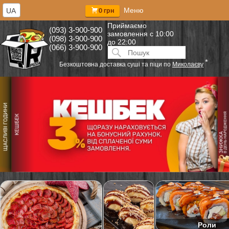
Меню
UA
0 грн
Приймаємо
(093) 3-900-900
замовлення
с 10:00
(098) 3-900-900
до 22:00
(066) 3-900-900
Искать:
ПОИСК
*
Безкоштовна доставка суші та піци по
Миколаєву
Роли