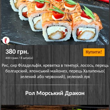
380 грн.
Купити!
400 грам / 8 штук(и)
Рис, сир Філадельфія, креветка в темпурі, лосось, перець
болгарский, японський майонез, перець Халапеньо(
зелений або червоний), зелений лук
Рол Морський Дракон