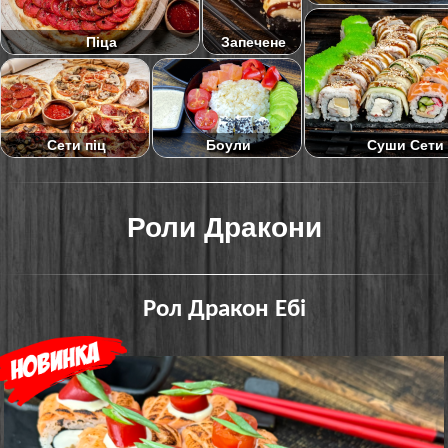
Піца
Запечене
Суши Сети
Сети піц
Боули
Роли Дракони
Рол Дракон Ебі