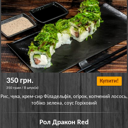
350 грн.
Купити!
350 грам / 8 штук(и)
Рис, чука, крем-сир Філадельфія, огірок, копчений лосось,
тобіко зелена, соус Горіховий
Рол Дракон Red